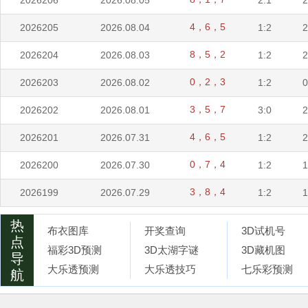
2026206
2026.08.05
2:1
2
4，6，5
2026205
2026.08.04
1:2
2
8，5，2
2026204
2026.08.03
1:2
2
0，2，3
2026203
2026.08.02
1:2
0
3，5，7
2026202
2026.08.01
3:0
2
4，6，5
2026201
2026.07.31
1:2
2
0，7，4
2026200
2026.07.30
1:2
1
3，8，4
2026199
2026.07.29
1:2
1
热
布衣图库
开奖查询
3D试机号
点
福彩3D预测
3D太湖字谜
3D藏机图
导
大乐透预测
大乐透技巧
七乐彩预测
航