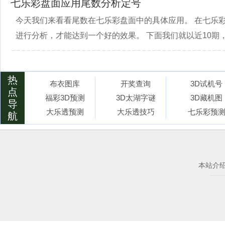
七乐彩盘面应用尾数分析定号
今天我们来看看尾数在七乐彩盘面中的具体应用。 在七乐
进行分析，才能达到一个好的效果。 下面我们就以近10期，
热
布衣图库
开奖查询
3D试机号
点
福彩3D预测
3D太湖字谜
3D藏机图
导
大乐透预测
大乐透技巧
七乐彩预
航
本站介