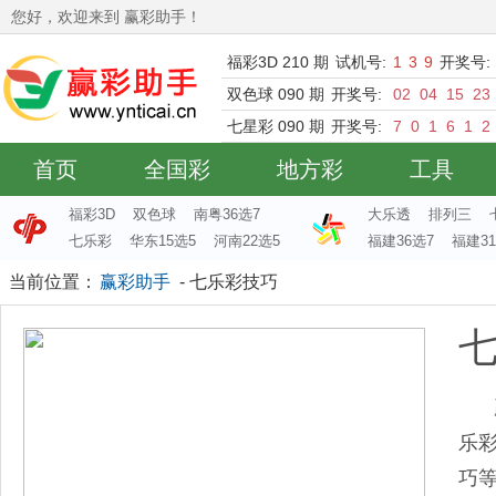
您好，欢迎来到 赢彩助手！
福彩3D 210 期
试机号:
1
3
9
开奖号:
双色球 090 期
开奖号:
02
04
15
23
七星彩 090 期
开奖号:
7
0
1
6
1
2
首页
全国彩
地方彩
工具
福彩3D
双色球
南粤36选7
大乐透
排列三
七乐彩
华东15选5
河南22选5
福建36选7
福建31
当前位置：
赢彩助手
- 七乐彩技巧
乐
巧