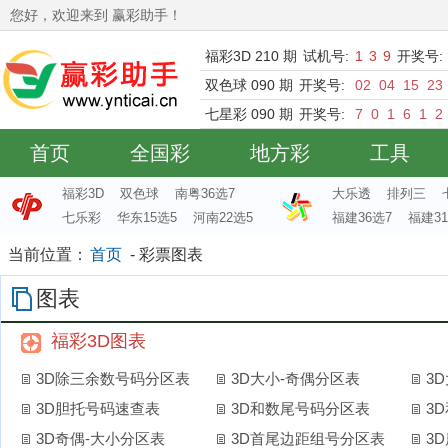
您好，欢迎来到 赢彩助手！
福彩3D 210 期
试机号:
1
3
9
开奖号:
双色球 090 期
开奖号:
02
04
15
23
七星彩 090 期
开奖号:
7
0
1
6
1
2
首页
全国彩
地方彩
工具
福彩3D
双色球
南粤36选7
大乐透
排列三
七乐彩
华东15选5
河南22选5
福建36选7
福建31
当前位置：
首页
- 彩票图表
图表
福彩3D图表
3D除三余数号码分区表
3D大小-奇偶分区表
3
3D胆托号码速查表
3D和数尾号码分区表
3
3D奇偶-大小分区表
3D首尾边距组号分区表
3