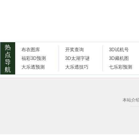
热
布衣图库
开奖查询
3D试机号
点
福彩3D预测
3D太湖字谜
3D藏机图
导
大乐透预测
大乐透技巧
七乐彩预测
航
本站介