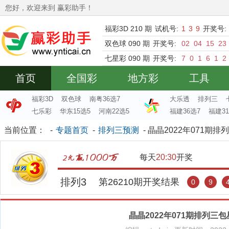
您好，欢迎来到 赢彩助手！
福彩3D 210 期
试机号:
1
3
9
开奖号:
双色球 090 期
开奖号:
02
04
15
23
七星彩 090 期
开奖号:
7
0
1
6
1
2
首页
全国彩
地方彩
工具
福彩3D
双色球
南粤36选7
大乐透
排列三
七乐彩
华东15选5
河南22选5
福建36选7
福建31
当前位置：
-
专题首页
-
排列三预测
- 晶晶2022年071期
每天
20:30
开奖
排列3
第
26210
期开奖结果
0
9
晶晶2022年071期排列三