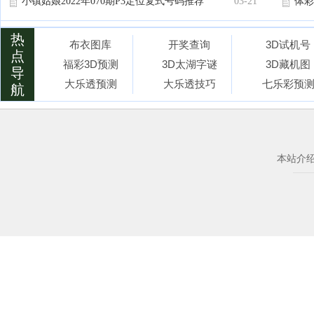
小镇姑娘2022年070期P3定位复式号码推荐
03-21
体彩
热
布衣图库
开奖查询
3D试机号
点
福彩3D预测
3D太湖字谜
3D藏机图
导
大乐透预测
大乐透技巧
七乐彩预
航
本站介