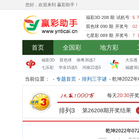
您好，欢迎来到 赢彩助手！
福彩3D 208 期
试机号:
5
双色球 090 期
开奖号:
02
七星彩 089 期
开奖号:
7
首页
全国彩
地方彩
福彩3D
双色球
南粤36选7
大乐透
七乐彩
华东15选5
河南22选5
福建36
当前位置：
-
专题首页
-
排列三字谜
- 乾坤202
每天
20:30
开
排列3
第
26208
期开奖结果
乾坤2022年0