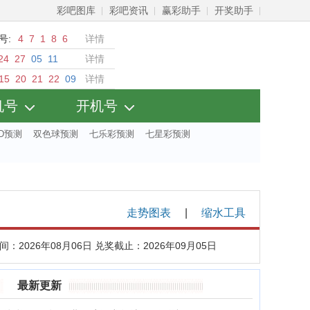
彩吧图库
彩吧资讯
赢彩助手
开奖助手
号:
4
7
1
8
6
详情
24
27
05
11
详情
15
20
21
22
09
详情
机号
开机号
D预测
双色球预测
七乐彩预测
七星彩预测
走势图表
|
缩水工具
间：2026年08月06日 兑奖截止：2026年09月05日
最新更新