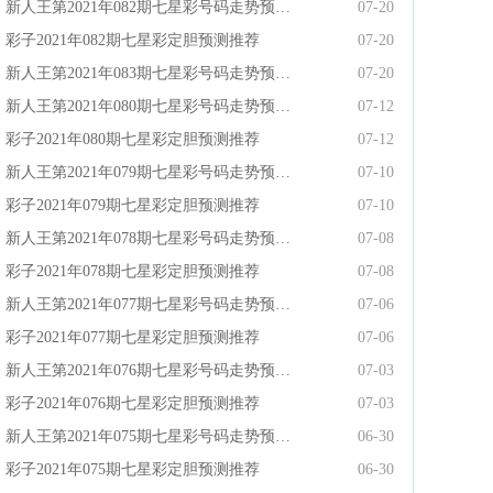
新人王第2021年082期七星彩号码走势预测分析
07-20
彩子2021年082期七星彩定胆预测推荐
07-20
新人王第2021年083期七星彩号码走势预测分析
07-20
新人王第2021年080期七星彩号码走势预测分析
07-12
彩子2021年080期七星彩定胆预测推荐
07-12
新人王第2021年079期七星彩号码走势预测分析
07-10
彩子2021年079期七星彩定胆预测推荐
07-10
新人王第2021年078期七星彩号码走势预测分析
07-08
彩子2021年078期七星彩定胆预测推荐
07-08
新人王第2021年077期七星彩号码走势预测分析
07-06
彩子2021年077期七星彩定胆预测推荐
07-06
新人王第2021年076期七星彩号码走势预测分析
07-03
彩子2021年076期七星彩定胆预测推荐
07-03
新人王第2021年075期七星彩号码走势预测分析
06-30
彩子2021年075期七星彩定胆预测推荐
06-30