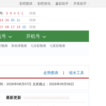
彩吧图库
彩吧资讯
赢彩助手
开奖助手
号:
0
9
4
5
1
详情
14
26
05
11
详情
07
08
17
19
25
详情
机号
开机号
D预测
双色球预测
七乐彩预测
七星彩预测
走势图表
|
缩水工具
间：2026年08月07日 兑奖截止：2026年09月06日
最新更新