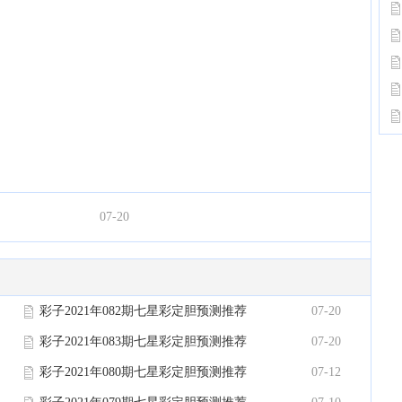
07-20
彩子2021年082期七星彩定胆预测推荐
07-20
彩子2021年083期七星彩定胆预测推荐
07-20
彩子2021年080期七星彩定胆预测推荐
07-12