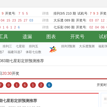
3
9
开奖号:
7
5
5
详情
排列3/5 210 期
试机号:
7
9
3
开奖
04
15
23
25
27
03
详情
大乐透 089 期
开奖号:
03
07
12
0
1
6
1
2
6
详情
七乐彩 090 期
开奖号:
02
04
06
工具
遗漏
图表
开奖号
试
排列三
七星彩
排列五
排列3预测
大乐透预测
福彩3
选7
福建31选7
体彩七位数
1年083期七星彩定胆预测推荐
日
20:30
开奖
开奖时
7
0
1
6
1
2
6
83期七星彩定胆预测推荐