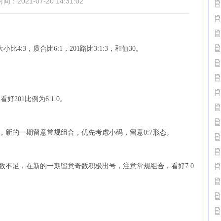
：2021-07-20 14:31:02
：
，大小比4:3，质合比6:1，201路比3:1:3，和值30。
好201比例为6:1:0。
现，新的一期留意常规组合，优先考虑小码，留意0:7形态。
偶数不足，在新的一期留意奇数积极出号，注意常规组合，看好7:0