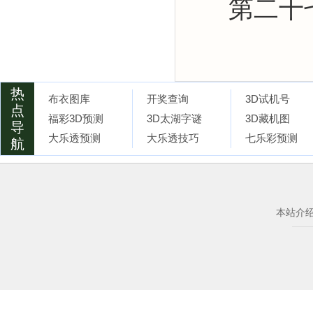
第二十
热
布衣图库
开奖查询
3D试机号
点
福彩3D预测
3D太湖字谜
3D藏机图
导
大乐透预测
大乐透技巧
七乐彩预测
航
本站介