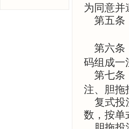
为同意并
第五条
第六条
码组成一
第七条
注、胆拖
复式投
数，按单
胆拖投