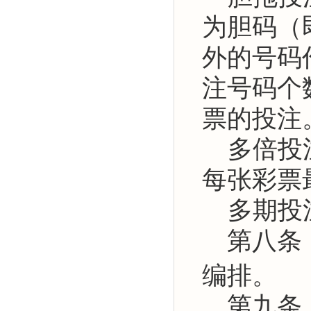
为胆码（
外的号码
注号码个
票的投注
多倍投
每张彩票
多期投
第八条
编排。
第九条