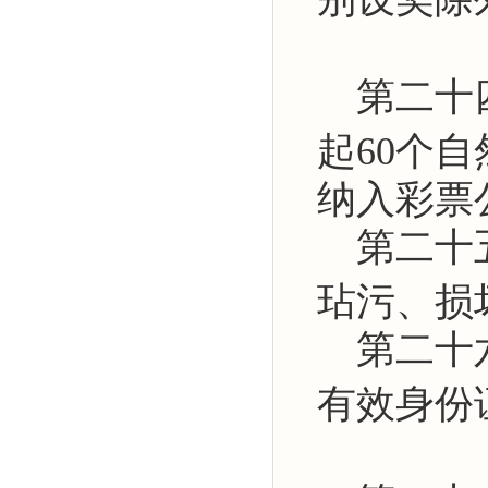
第二十
起
60
个自
纳入彩票
第二十
玷污、损
第二十
有效身份