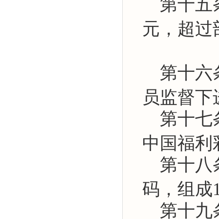
第十五
元，超过
第十六
员监督下
第十七
中国福利
第十八
码，组成
第十九