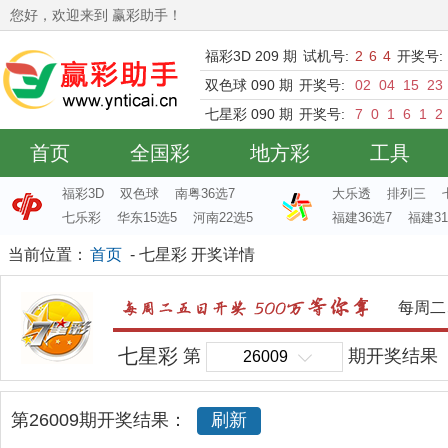
您好，欢迎来到 赢彩助手！
福彩3D 209 期
试机号:
2
6
4
开奖号:
双色球 090 期
开奖号:
02
04
15
23
七星彩 090 期
开奖号:
7
0
1
6
1
2
首页
全国彩
地方彩
工具
福彩3D
双色球
南粤36选7
大乐透
排列三
七乐彩
华东15选5
河南22选5
福建36选7
福建31
当前位置：
首页
- 七星彩 开奖详情
每周二
七星彩
第
期开奖结果
26009
第26009期开奖结果：
刷新