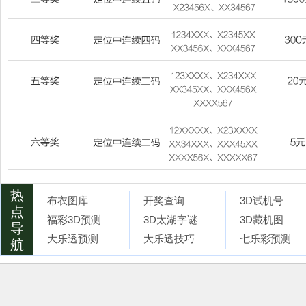
热
布衣图库
开奖查询
3D试机号
点
福彩3D预测
3D太湖字谜
3D藏机图
导
大乐透预测
大乐透技巧
七乐彩预测
航