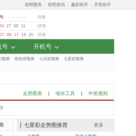
彩吧图库
彩吧资讯
赢彩助手
开奖助手
号:
-
-
-
-
-
详情
24
27
05
11
详情
07
08
17
19
25
详情
机号
开机号
D预测
双色球预测
七乐彩预测
七星彩预测
走势图表
|
缩水工具
|
中奖规则
日
额
七星彩走势图推荐
更多