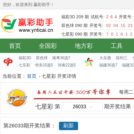
您好，欢迎来到 赢彩助手！
福彩3D 209 期
试机号:
2
6
4
开奖号:
双色球 090 期
开奖号:
02
04
15
23
七星彩 090 期
开奖号:
7
0
1
6
1
2
首页
全国彩
地方彩
工具
福彩3D
双色球
南粤36选7
大乐透
排列三
七乐彩
华东15选5
河南22选5
福建36选7
福建31
当前位置：
首页
- 七星彩 开奖详情
每周二
七星彩
第
期开奖结果
26033
第26033期开奖结果：
刷新