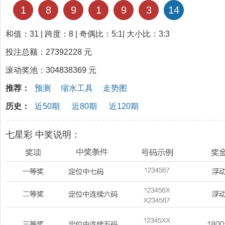
1
8
9
1
9
3
14
和值：31 | 跨度：8 | 奇偶比：5:1| 大小比：3:3
投注总额：27392228 元
滚动奖池：304838369 元
推荐：
预测
缩水工具
走势图
历史：
近50期
近80期
近120期
七星彩 中奖说明：