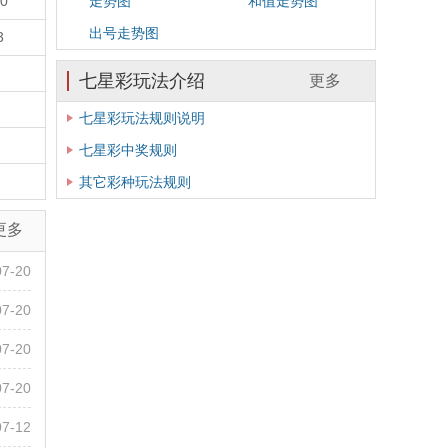
0
走势图
和值走势图
出号走势图
3
七星彩玩法介绍
更多
七星彩玩法规则说明
七星彩中奖规则
其它彩种玩法规则
更多
07-20
07-20
07-20
07-20
07-12