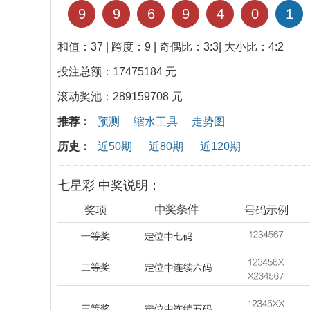
9
9
6
9
4
0
1
和值：37 | 跨度：9 | 奇偶比：3:3| 大小比：4:2
投注总额：17475184 元
滚动奖池：289159708 元
推荐：
预测
缩水工具
走势图
历史：
近50期
近80期
近120期
七星彩 中奖说明：