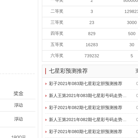
一等奖
2
500000
二等奖
3
12982
三等奖
23
3000
四等奖
829
500
五等奖
16283
30
六等奖
739232
5
七星彩预测推荐
彩子2021年083期七星彩定胆预测推荐
新人王第2021年083期七星彩号码走势预测分析
彩子2021年082期七星彩定胆预测推荐
新人王第2021年082期七星彩号码走势预测分析
彩子2021年080期七星彩定胆预测推荐