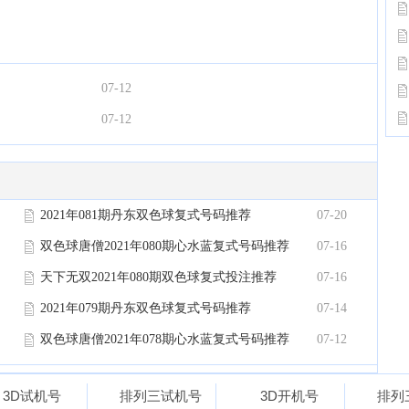
07-12
07-12
2021年081期丹东双色球复式号码推荐
07-20
双色球唐僧2021年080期心水蓝复式号码推荐
07-16
天下无双2021年080期双色球复式投注推荐
07-16
2021年079期丹东双色球复式号码推荐
07-14
双色球唐僧2021年078期心水蓝复式号码推荐
07-12
3D试机号
排列三试机号
3D开机号
排列