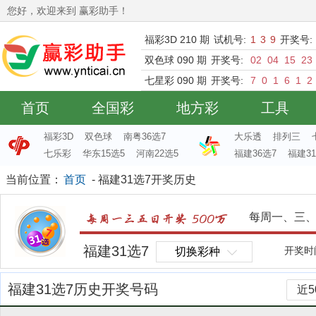
您好，欢迎来到 赢彩助手！
福彩3D 210 期
试机号:
1
3
9
开奖号:
双色球 090 期
开奖号:
02
04
15
23
七星彩 090 期
开奖号:
7
0
1
6
1
2
首页
全国彩
地方彩
工具
福彩3D
双色球
南粤36选7
大乐透
排列三
七乐彩
华东15选5
河南22选5
福建36选7
福建31
当前位置：
首页
- 福建31选7开奖历史
每周一、三
福建31选7
开奖时间
切换彩种
福建31选7历史开奖号码
近5