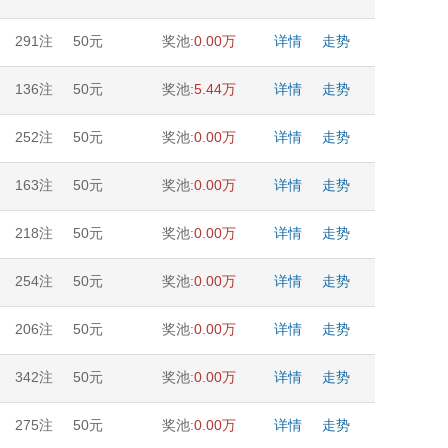
291注
50元
奖池:
0.00万
详情
走势
136注
50元
奖池:
5.44万
详情
走势
252注
50元
奖池:
0.00万
详情
走势
163注
50元
奖池:
0.00万
详情
走势
218注
50元
奖池:
0.00万
详情
走势
254注
50元
奖池:
0.00万
详情
走势
206注
50元
奖池:
0.00万
详情
走势
342注
50元
奖池:
0.00万
详情
走势
275注
50元
奖池:
0.00万
详情
走势