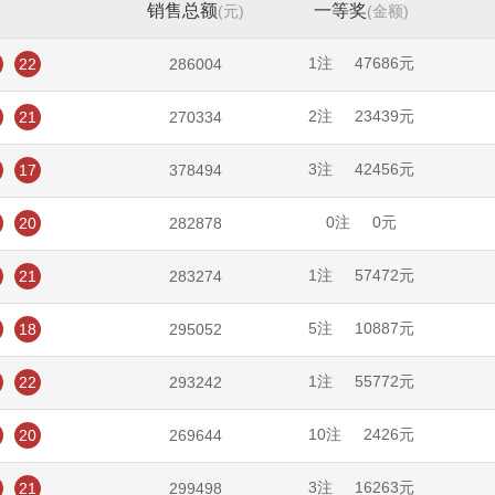
销售总额
一等奖
(元)
(金额)
1注
47686元
22
286004
2注
23439元
21
270334
3注
42456元
17
378494
0注
0元
20
282878
1注
57472元
21
283274
5注
10887元
18
295052
1注
55772元
22
293242
10注
2426元
20
269644
3注
16263元
21
299498