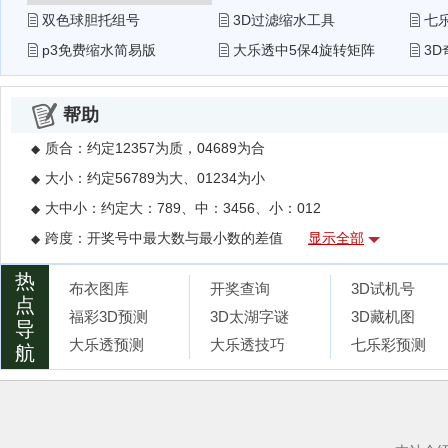
双色球胆托组号
3D过滤缩水工具
七
p3免费缩水简易版
大乐透中5保4旋转矩阵
3
帮助
质合：约定12357为质，04689为合
◆
大小：约定56789为大、01234为小
◆
大中小：约定大：789、中：3456、小：012
◆
跨度：开奖号中最大数与最小数的差值
显示全部
◆
012路：百、十、个位的数字除三的余数，组合后为012路，比如78
◆
热
布衣图库
开奖查询
3D试机号
和值:开奖号码相加之和
◆
点
福彩3D预测
3D太湖字谜
3D藏机图
导
3D组三：三个号码中，有两个相同号码的组合，如：799；组六的
◆
大乐透预测
大乐透技巧
七乐彩预测
航
遗漏：就是指号码有多少期没有出现，而遗漏统计表则是对全部
◆
缩水投注：简单的讲就是将彩种的所有排列组合的号码缩小到一
◆