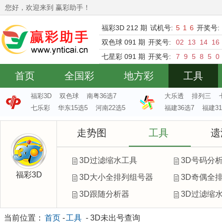
您好，欢迎来到 赢彩助手！
福彩3D 212 期
试机号:
5
1
6
开奖号:
双色球 091 期
开奖号:
02
13
14
16
七星彩 091 期
开奖号:
7
9
5
8
5
0
首页
全国彩
地方彩
工具
福彩3D
双色球
南粤36选7
大乐透
排列三
七乐彩
华东15选5
河南22选5
福建36选7
福建31
走势图
工具
遗
3D过滤缩水工具
3D号码分
福彩3D
3D大小全排列组号器
3D奇偶全
3D跟随分析器
3D过滤缩水
当前位置：
首页
-
工具
- 3D未出号查询