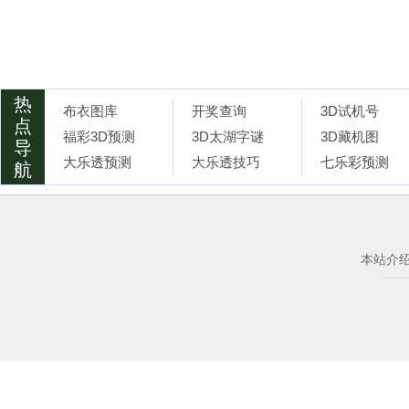
热
布衣图库
开奖查询
3D试机号
点
福彩3D预测
3D太湖字谜
3D藏机图
导
大乐透预测
大乐透技巧
七乐彩预测
航
本站介