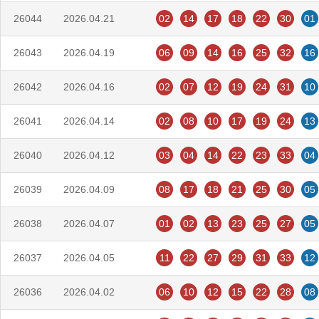
26044
2026.04.21
02
14
17
18
22
30
01
26043
2026.04.19
06
09
14
16
25
32
16
26042
2026.04.16
02
07
12
19
24
31
10
26041
2026.04.14
02
08
10
17
19
24
13
26040
2026.04.12
03
04
14
22
23
33
04
26039
2026.04.09
08
17
18
21
25
30
05
26038
2026.04.07
01
02
13
23
25
27
05
26037
2026.04.05
11
22
27
29
31
33
12
26036
2026.04.02
06
10
12
15
22
28
08