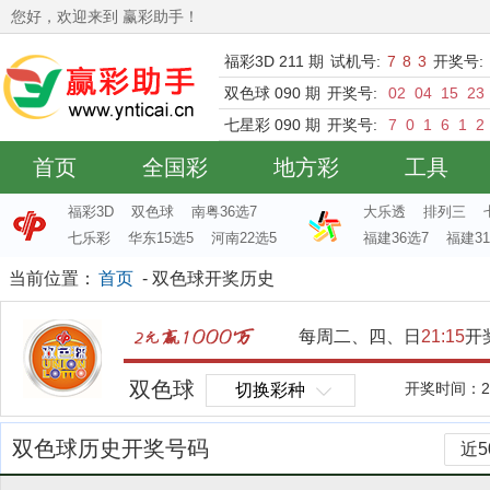
您好，欢迎来到 赢彩助手！
福彩3D 211 期
试机号:
7
8
3
开奖号:
双色球 090 期
开奖号:
02
04
15
23
七星彩 090 期
开奖号:
7
0
1
6
1
2
首页
全国彩
地方彩
工具
福彩3D
双色球
南粤36选7
大乐透
排列三
七乐彩
华东15选5
河南22选5
福建36选7
福建31
当前位置：
首页
- 双色球开奖历史
每周二、四、日
21:15
开
双色球
开奖时间：20
切换彩种
双色球历史开奖号码
近5