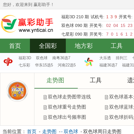
您好，欢迎来到 赢彩助手！
福彩3D 210 期
试机号:
1
3
9
开奖号:
双色球 090 期
开奖号:
02
04
15
23
七星彩 090 期
开奖号:
7
0
1
6
1
2
首页
全国彩
地方彩
工具
福彩3D
双色球
南粤36选7
大乐透
排列三
七乐彩
华东15选5
河南22选5
福建36选7
福建31
走势图
工具
遗
双色球走势图带连线
双色球基本
双色球重号走势图
双色球蓝球
双色球出号频率图
双色球折码
当前位置：
首页
-
走势图
-
- 双色球
- 双色球周日走势图