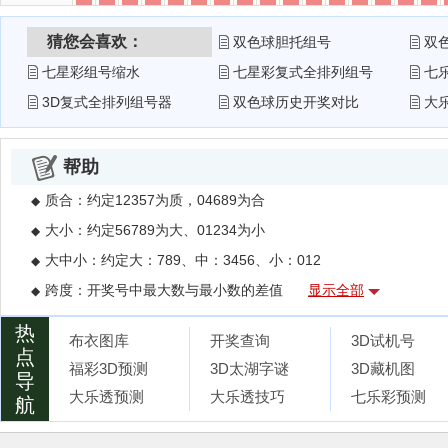
猜您会喜欢：
双色球胆托组号
双
七星彩组号缩水
七星彩复式全排列组号
七
3D复式全排列组号器
双色球历史开奖对比
大
帮助
质合：约定12357为质，04689为合
◆
大小：约定56789为大、01234为小
◆
大中小：约定大：789、中：3456、小：012
◆
跨度：开奖号中最大数与最小数的差值
显示全部
◆
012路：百、十、个位的数字除三的余数，组合后为012路，比如78
◆
热
布衣图库
开奖查询
3D试机号
和值:开奖号码相加之和
◆
点
福彩3D预测
3D太湖字谜
3D藏机图
导
3D组三：三个号码中，有两个相同号码的组合，如：799；组六的
◆
大乐透预测
大乐透技巧
七乐彩预测
航
遗漏：就是指号码有多少期没有出现，而遗漏统计表则是对全部
◆
缩水投注：简单的讲就是将彩种的所有排列组合的号码缩小到一
◆