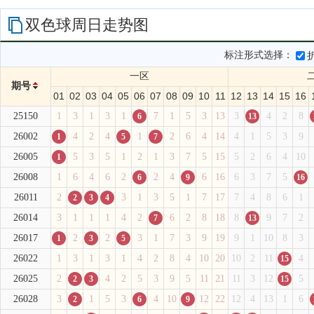
双色球周日走势图
标注形式选择：
一区
期号
01
02
03
04
05
06
07
08
09
10
11
12
13
14
15
16
25150
1
3
1
3
1
7
1
5
3
13
3
4
2
8
6
13
26002
4
2
4
1
2
6
4
14
4
1
5
3
9
1
5
7
26005
5
3
5
1
2
1
3
7
5
15
5
2
6
4
10
1
26008
1
6
4
6
2
2
4
6
16
6
3
7
5
6
9
16
26011
2
3
1
3
5
1
7
17
7
4
8
6
1
2
3
4
26014
3
1
1
1
4
2
6
2
8
18
8
9
7
2
7
13
26017
2
2
3
1
7
3
9
19
9
1
10
8
3
1
3
5
26022
1
3
1
3
1
4
2
8
4
10
20
10
2
11
4
15
26025
2
4
2
5
3
9
5
11
21
11
3
12
5
2
3
15
26028
3
1
5
3
4
10
12
22
12
4
13
1
6
2
6
9