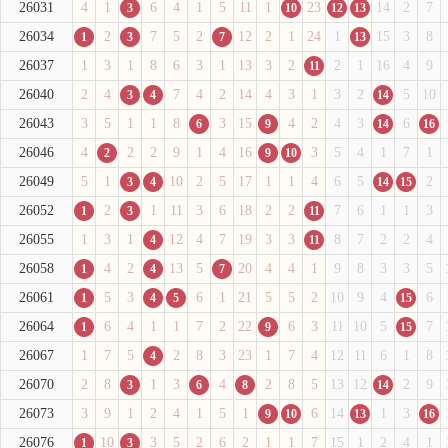
26031
4
1
6
4
1
5
11
1
23
14
2
7
3
10
12
13
26034
2
7
5
2
12
2
1
24
1
15
3
8
1
3
7
13
26037
1
3
1
8
6
3
1
13
3
2
2
1
16
4
9
11
26040
2
4
7
4
2
14
4
3
1
3
2
5
10
3
4
14
26043
3
5
1
1
8
3
15
4
2
4
3
6
6
9
14
16
26046
4
2
2
9
1
4
16
3
5
4
1
7
1
2
9
10
26049
5
1
10
2
5
17
1
1
4
6
5
2
3
4
14
15
26052
2
1
11
3
6
18
2
2
7
6
1
1
3
1
3
11
26055
1
3
1
12
4
7
19
3
3
8
7
2
2
4
4
11
26058
4
2
13
5
20
4
4
1
9
8
3
3
5
1
4
7
26061
5
3
6
1
21
5
5
2
10
9
4
6
1
4
5
15
26064
6
4
1
1
7
2
22
6
3
11
10
5
7
1
9
15
26067
1
7
5
2
8
3
23
1
7
4
12
11
6
1
8
4
26070
2
8
1
3
4
2
8
5
13
12
2
9
3
6
8
14
26073
3
9
1
2
4
1
5
1
6
14
1
3
9
10
13
16
26076
10
3
5
2
6
2
1
1
7
15
1
2
4
1
1
3